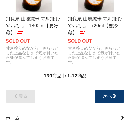
飛良泉 山廃純米 マル飛 ひ
飛良泉 山廃純米 マル飛 ひ
やおろし 1800ml【要冷
やおろし 720ml【要冷
蔵】
蔵】
SOLD OUT
SOLD OUT
甘さ控えめながら、さらっと
甘さ控えめながら、さらっと
した上品な甘さで気が付いた
した上品な甘さで気が付いた
ら杯が進んでしまうお酒で
ら杯が進んでしまうお酒で
す。
す。
139
1
12
商品中
-
商品
戻る
次へ
ホーム