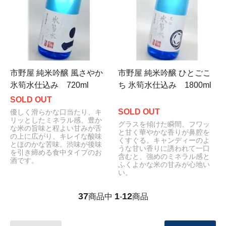
市野屋 純米吟醸 風さやか
市野屋 純米吟醸 ひとごこ
氷筍水仕込み 720ml
ち 氷筍水仕込み 1800ml
SOLD OUT
SOLD OUT
優しく滑らかな口当たり、キ
リッとしたミネラル感、豊か
グラスを傾けた瞬間、フワッ
な米の旨味と程よい甘みが舌
と甘く華やかな香りが鼻腔を
の上に広がり、キレイな酸味
くすぐる。キャンディーのよ
とほのかな苦味。渋味が後味
うな甘い香りに誘われて一口
を引き締める食中タイプのお
含むと、強めのミネラル感と
酒です。
ふくよかな米の甘みが心地い
い。
37
1
12
商品中
-
商品