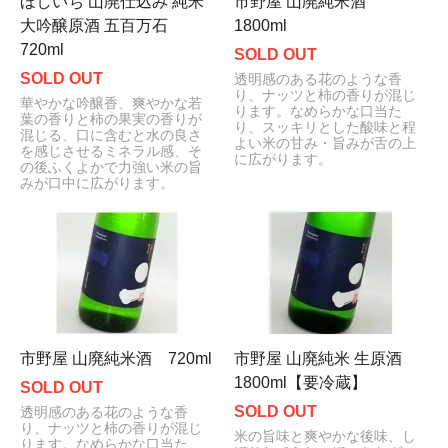
ほしいち 山廃仕込み 純米
市野屋 山廃純米酒
大吟醸原酒 五百万石
1800ml
720ml
SOLD OUT
SOLD OUT
透明感のある花のような香
り、ナッツと柿の香りが混じ
華やかな吟醸香、爽やかな若
ります。なめらかな口当た
葉の香りと柿の果実の香りが
り、スッキリとした酸味と程
混じる、口に含むと水の良さ
よい米の甘み・旨みが舌の上
を感じさせるミネラル感、そ
に広がります。
の後ふくよかで力強い米の旨
みが口中に広がります。
市野屋 山廃純米酒 720ml
市野屋 山廃純米 生原酒
1800ml【要冷蔵】
SOLD OUT
SOLD OUT
透明感のある花のような香
り、ナッツと柿の香りが混じ
米の旨味と爽やかな後味、し
ります。なめらかな口当た