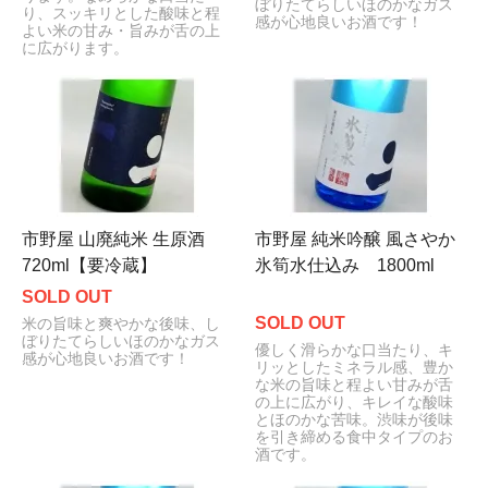
ぼりたてらしいほのかなガス
り、スッキリとした酸味と程
感が心地良いお酒です！
よい米の甘み・旨みが舌の上
に広がります。
市野屋 山廃純米 生原酒
市野屋 純米吟醸 風さやか
720ml【要冷蔵】
氷筍水仕込み 1800ml
SOLD OUT
SOLD OUT
米の旨味と爽やかな後味、し
ぼりたてらしいほのかなガス
優しく滑らかな口当たり、キ
感が心地良いお酒です！
リッとしたミネラル感、豊か
な米の旨味と程よい甘みが舌
の上に広がり、キレイな酸味
とほのかな苦味。渋味が後味
を引き締める食中タイプのお
酒です。