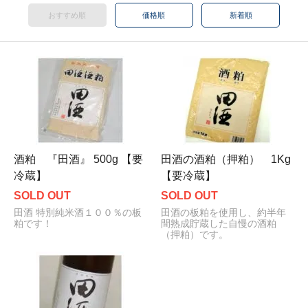
おすすめ順
価格順
新着順
酒粕 『田酒』 500g 【要
田酒の酒粕（押粕） 1Kg
冷蔵】
【要冷蔵】
SOLD OUT
SOLD OUT
田酒 特別純米酒１００％の板
田酒の板粕を使用し、約半年
粕です！
間熟成貯蔵した自慢の酒粕
（押粕）です。